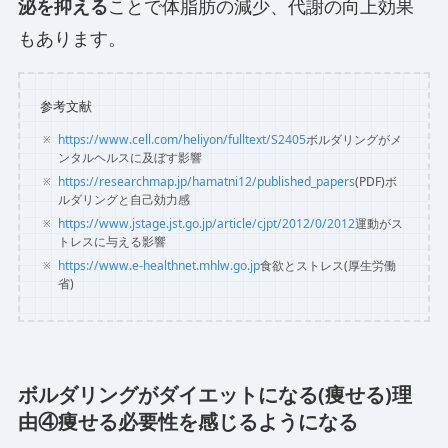
泌を抑える
ことで体脂肪の減少、代謝の向上効果
もあります。
参考文献
https://www.cell.com/heliyon/fulltext/S2405
ボルダリングがメ
ンタルヘルスに及ぼす影響
https://researchmap.jp/hamatni12/published_papers
(PDF)ボ
ルダリングと自己効力感
https://www.jstage.jst.go.jp/article/cjpt/2012/0/2012
運動がス
トレスに与える影響
https://www.e-healthnet.mhlw.go.jp
食欲とストレス(厚生労働
省)
ボルダリングがダイエットになる(痩せる)理
由④痩せる必要性を感じるようになる