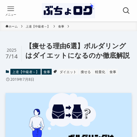
メニュー
ホーム
上達【中級者～】
食事
【痩せる理由6選】ボルダリング
2025
はダイエットになるのか徹底解説
7/14
上達【中級者～】
食事
ダイエット
痩せる
軽量化
食事
2019年7月8日