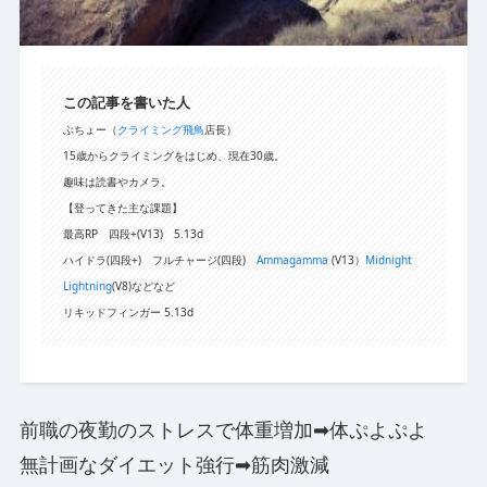
この記事を書いた人
ぶちょー（
クライミング飛鳥
店長）
15歳からクライミングをはじめ、現在30歳。
趣味は読書やカメラ。
【登ってきた主な課題】
最高RP 四段+(V13) 5.13d
ハイドラ(四段+) フルチャージ(四段)
Ammagamma
(V13）
Midnight
Lightning
(V8)などなど
リキッドフィンガー 5.13d
前職の夜勤のストレスで体重増加➡体ぷよぷよ
無計画なダイエット強行➡筋肉激減