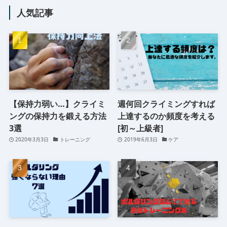
人気記事
【保持力弱い…】クライミ
週何回クライミングすれば
ングの保持力を鍛える方法
上達するのか頻度を考える
3選
[初～上級者]
2020年3月3日
トレーニング
2019年6月3日
ケア