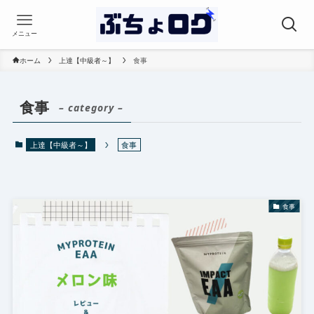
メニュー
ホーム
上達【中級者～】
食事
食事
– category –
上達【中級者～】
食事
食事