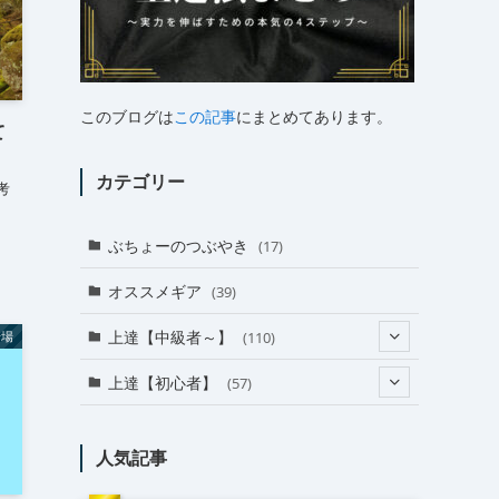
このブログは
この記事
にまとめてあります。
て
カテゴリー
考
ぶちょーのつぶやき
(17)
オススメギア
(39)
上達【中級者～】
(110)
岩場
(24)
上達【初心者】
(57)
(38)
(18)
人気記事
(31)
(27)