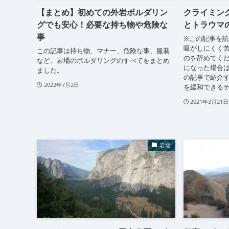
【まとめ】初めての外岩ボルダリン
クライミン
グでも安心！必要な持ち物や危険な
とトラウマ
事
※この記事を
吸がしにくく
この記事は持ち物、マナー、危険な事、服装
のを辞めてく
など、岩場のボルダリングのすべてをまとめ
になった場合
ました。
の記事で紹介す
2022年7月2日
を緩和できるテ
2021年3月21日
岩場