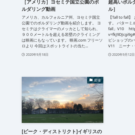
［アメリカ］ヨセミテ国立公園のボ
超高いボル
ルダリング動画
ル］
アメリカ、カルフォルニア州、ヨセミテ国立
【Tall to 
公園でのボルダリング動画を紹介します。 ヨ
す。 バターミル
セミテはクライマーのメッカとして知られ、
fall」V10 htt
９００メートルを超える岩壁のクライミング
v=fkJ9DJcgi9
は映画にもなっています。 映画.com フリーソ
ビショップのバタ
ロより 今回はスポットライトの当た...
V11 ニーナ・ウィ
2020年9月18日
2020年9月12日
岩場
[ピーク・ディストリクト]イギリスの