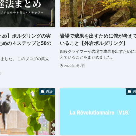
とめ】ボルダリングの実
岩場で成果を出すために僕が考え
ための４ステップと50の
いること【外岩ボルダリング】
四段クライマーが岩場で成果を出すために
えていることをまとめました。
ました。 このブログの集大
2022年9月7日
日
岩場