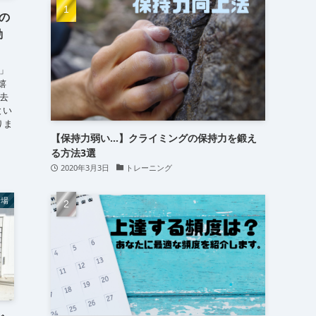
(15)
(16)
の
(24)
動
w」
嬉
去
とい
りま
【保持力弱い…】クライミングの保持力を鍛え
る方法3選
2020年3月3日
トレーニング
岩場