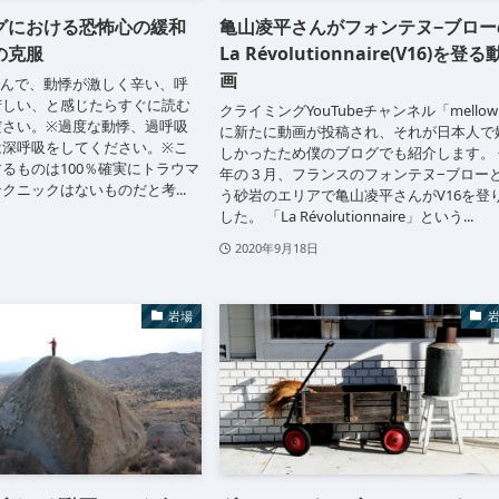
グにおける恐怖心の緩和
亀山凌平さんがフォンテヌ−ブロー
の克服
La Révolutionnaire(V16)を登る
画
読んで、動悸が激しく辛い、呼
苦しい、と感じたらすぐに読む
クライミングYouTubeチャンネル「mello
ださい。※過度な動悸、過呼吸
に新たに動画が投稿され、それが日本人で
は深呼吸をしてください。※こ
しかったため僕のブログでも紹介します。 
るものは100％確実にトラウマ
年の３月、フランスのフォンテヌ−ブロー
クニックはないものだと考...
う砂岩のエリアで亀山凌平さんがV16を登
した。 「La Révolutionnaire」という...
2020年9月18日
岩場