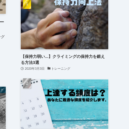
(15)
(16)
(24)
ー
ング
【保持力弱い…】クライミングの保持力を鍛え
る方法3選
2020年3月3日
トレーニング
ング