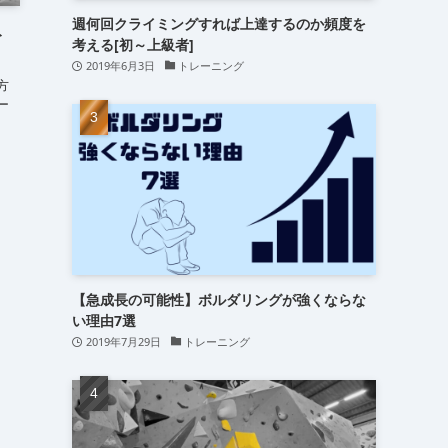
週何回クライミングすれば上達するのか頻度を
ト
考える[初～上級者]
2019年6月3日
トレーニング
方
ー
【急成長の可能性】ボルダリングが強くならな
い理由7選
2019年7月29日
トレーニング