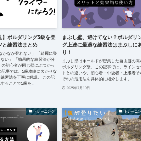
見】ボルダリング5級を登
まぶし壁、避けてない？ボルダリ
ツと練習法まとめ
グ上達に最適な練習法はまぶしに
り！
なかなか登れない」 「綺麗に登
ない」 「効果的な練習法が分
まぶし壁はホールドが密集した自由度の高
くの初心者が同じ壁にぶつかっ
ボルダリング壁。この記事では、ラインセ
の記事では、5級攻略に欠かせな
トとの違いや、初心者・中級者・上級者そ
練習法を丁寧に解説。 この記
ぞれの活用法を具体的に紹介します。
ることで5級を...
2025年7月10日
トレーニング
トレーニ