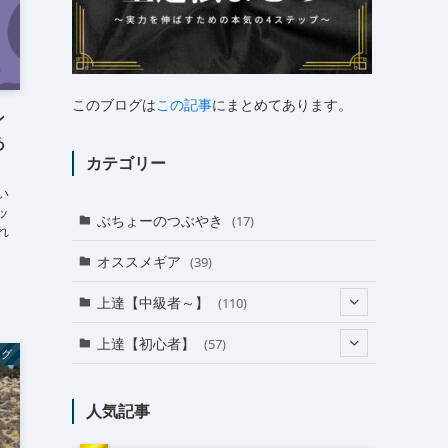
このブログは
この記事
にまとめてあります。
ン
あ
カテゴリー
い
ッ
ぶちょーのつぶやき
(17)
れ
オススメギア
(39)
上達【中級者～】
(110)
(24)
上達【初心者】
(57)
ング
(38)
(18)
人気記事
(31)
(27)