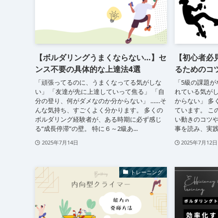
【ボルダリングうまくならない…】セ
【初心者必
ンス不要の具体的な上達法4選
るためのコ
「頑張ってるのに、うまくなってる気がしな
「5級の課題が
い」 「友達が先に上達していって焦る」 「自
れている気がし
分の登り、何がダメなのか分からない」 ……そ
からない」 多
んな気持ち、すごくよく分かります。 多くの
ています。 こ
ボルダリング経験者が、ある時期に必ず感じ
い動きのコツや
る“成長停滞”の壁。 特に６～2級あ...
事を読み、実践す
2025年7月14日
2025年7月12日
トレーニング