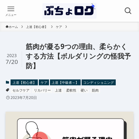
メニュー
ホーム
上達【初心者】
ケア
筋肉が凝る9つの理由、柔らかく
する方法【ボルダリングの怪我予
2023
7/20
防】
上達【初心者】
ケア
上達【中級者～】
コンディショニング
セルフケア
リカバリー
上達
柔軟性
硬い
筋肉
2023年7月20日