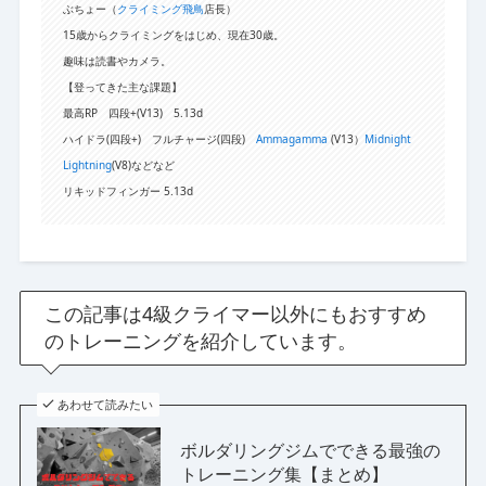
ぶちょー（
クライミング飛鳥
店長）
15歳からクライミングをはじめ、現在30歳。
趣味は読書やカメラ。
【登ってきた主な課題】
最高RP 四段+(V13) 5.13d
ハイドラ(四段+) フルチャージ(四段)
Ammagamma
(V13）
Midnight
Lightning
(V8)などなど
リキッドフィンガー 5.13d
この記事は4級クライマー以外にもおすすめ
のトレーニングを紹介しています。
あわせて読みたい
ボルダリングジムでできる最強の
トレーニング集【まとめ】