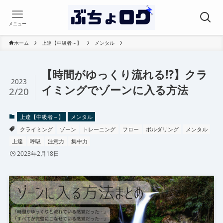
メニュー
ホーム
上達【中級者～】
メンタル
【時間がゆっくり流れる⁉】クラ
2023
イミングでゾーンに入る方法
2/20
上達【中級者～】
メンタル
クライミング
ゾーン
トレーニング
フロー
ボルダリング
メンタル
上達
呼吸
注意力
集中力
2023年2月18日