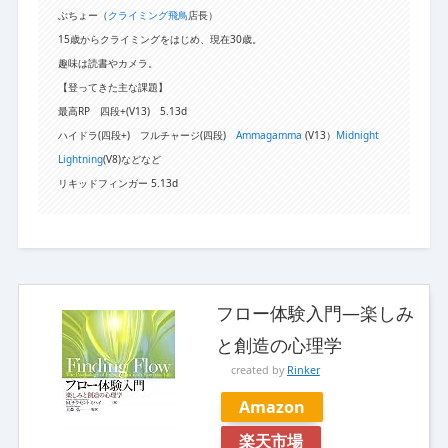
ぶちょー（
クライミング飛鳥
店長）
15歳からクライミングをはじめ、現在30歳。
趣味は読書やカメラ。
【登ってきた主な課題】
最高RP 四段+(V13) 5.13d
ハイドラ(四段+) フルチャージ(四段)
Ammagamma
(V13）
Midnight
Lightning
(V8)などなど
リキッドフィンガー 5.13d
フロー体験入門―楽しみ
と創造の心理学
created by
Rinker
Amazon
楽天市場