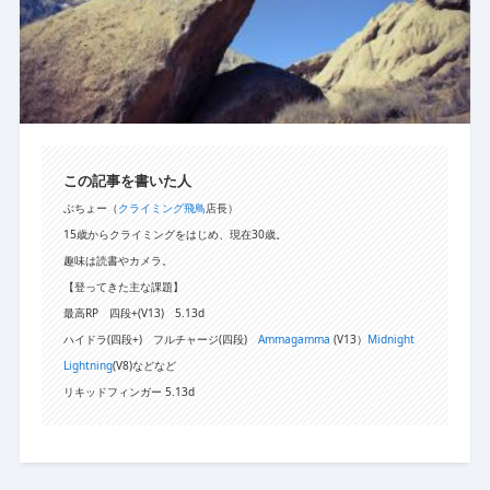
この記事を書いた人
ぶちょー（
クライミング飛鳥
店長）
15歳からクライミングをはじめ、現在30歳。
趣味は読書やカメラ。
【登ってきた主な課題】
最高RP 四段+(V13) 5.13d
ハイドラ(四段+) フルチャージ(四段)
Ammagamma
(V13）
Midnight
Lightning
(V8)などなど
リキッドフィンガー 5.13d