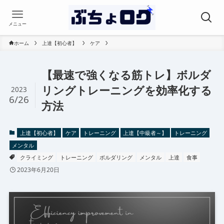
メニュー
ホーム
上達【初心者】
ケア
【最速で強くなる筋トレ】ボルダ
リングトレーニングを効率化する
2023
6/26
方法
上達【初心者】
ケア
トレーニング
上達【中級者～】
トレーニング
メンタル
クライミング
トレーニング
ボルダリング
メンタル
上達
食事
2023年6月20日