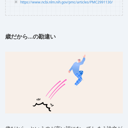
https://www.ncbi.nlm.nih.gov/pmc/articles/PMC2991130/
歳だから…の勘違い