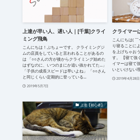
上達が早い人、遅い人｜[千葉]クライ
クライマー
ミング飛鳥
こんにちは( ￣
り寝ることに
こんにちは！ぶちょーです。 クライミングジ
を上げちゃおう
ムの店員をしていると言われることがあるの
す。 【寝て強
は 「○○さんの方が後からクライミング始めた
イマーは寝て強
はずなのに、いつのまにか追い抜かれてた...」
いといけない理由
「子供の成長スピードは早いよね」 「○○さん
と同じくらい定期的に登っている...
2019年4月28日
2019年5月7日
上達【初心者】