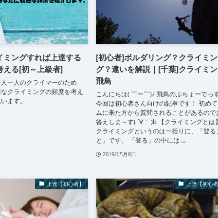
イミングすれば上達する
[初心者]ボルダリング？クライミン
える[初～上級者]
グ？違いを解説｜[千葉]クライミ
飛鳥
一人一人のクライマーのため
適なクライミングの頻度を考え
こんにちは( ￣ー￣)ﾉ 飛鳥のぶちょーでっ
思います。
今回は初心者さん向けの記事です！ 初めて
ムに来た方から質問されることがあるので
答えしま～す( ´∀｀ )b 【クライミングとは
クライミングというのは一括りに、「登る
と」です。 「登る」の中には ...
2019年5月8日
上達【初心者】
上達【初心