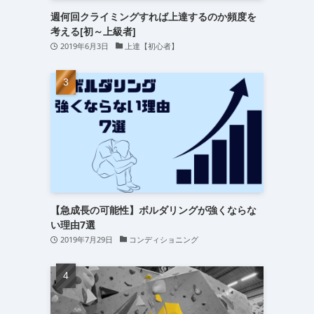
週何回クライミングすれば上達するのか頻度を
考える[初～上級者]
2019年6月3日
上達【初心者】
【急成長の可能性】ボルダリングが強くならな
い理由7選
2019年7月29日
コンディショニング