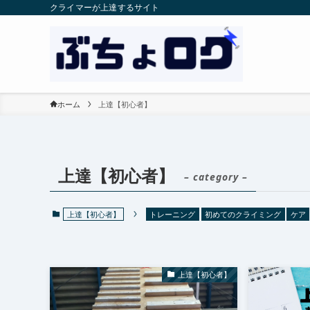
クライマーが上達するサイト
ホーム
上達【初心者】
上達【初心者】
– category –
上達【初心者】
トレーニング
初めてのクライミング
ケア
上達【初心者】