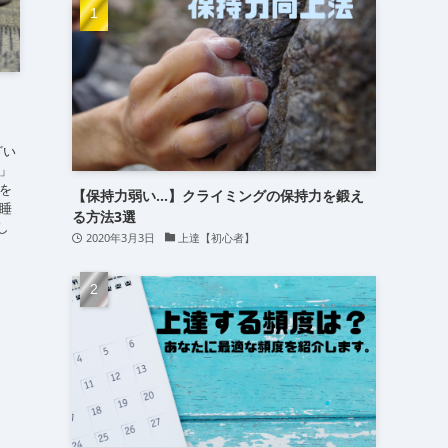
(15)
(16)
(24)
｜
ざい
」
を
【保持力弱い…】クライミングの保持力を鍛え
睡
る方法3選
し
2020年3月3日
上達【初心者】