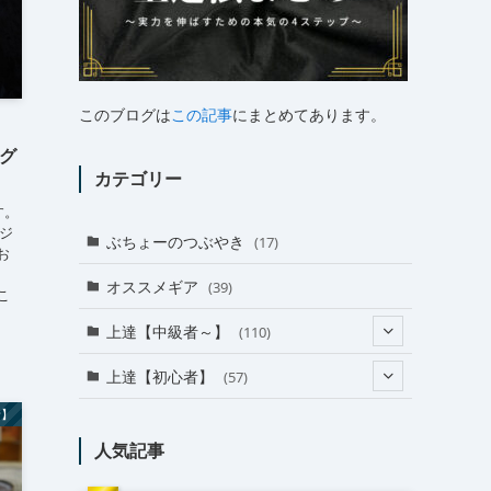
このブログは
この記事
にまとめてあります。
ング
カテゴリー
す。
ジ
ぶちょーのつぶやき
(17)
お
】
オススメギア
(39)
こ
上達【中級者～】
(110)
(24)
上達【初心者】
(57)
(38)
者】
(18)
人気記事
(31)
(27)