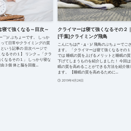
は寝て強くなる～目次～
クライマーは寝て強くなるその２
[千葉]クライミング飛鳥
ー￣)ﾉ ぶちょーです。 しっか
よって日常やクライミングの質
こんにちは(*・д・)ﾉ 飛鳥のぶちょーでご
という記事の 目次ページで
ます。 「クライマーは寝て強くなるその１
くなるその１】 リンク→「クラ
では 睡眠の質を上げるメリットと睡眠の質
くなるその１」 しっかり寝な
下げてしまうものを紹介しました！ 今回は
３個 体と脳を回復...
眠の質を高めることができる方法を紹介致
ます。 【睡眠の質を高めるために...
2019年4月24日