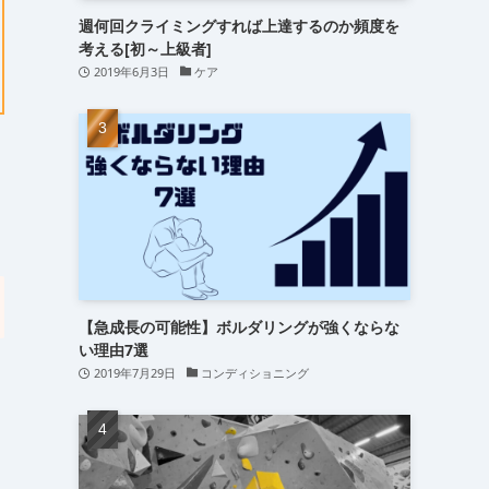
週何回クライミングすれば上達するのか頻度を
考える[初～上級者]
2019年6月3日
ケア
【急成長の可能性】ボルダリングが強くならな
い理由7選
2019年7月29日
コンディショニング