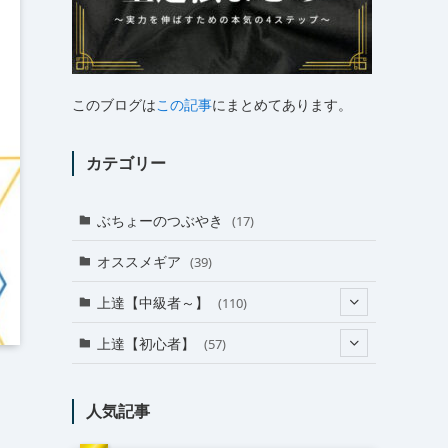
このブログは
この記事
にまとめてあります。
カテゴリー
ぶちょーのつぶやき
(17)
オススメギア
(39)
上達【中級者～】
(110)
(24)
上達【初心者】
(57)
(38)
(18)
人気記事
(31)
(27)