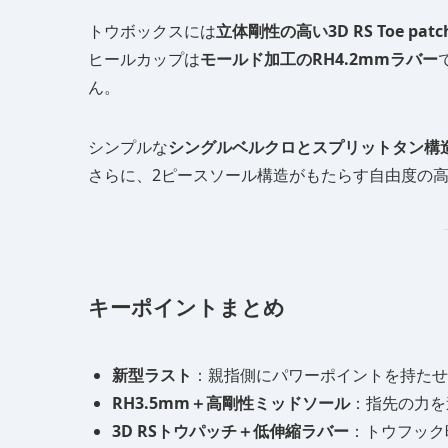
トウボックスには
立体剛性の高い3D RS Toe patc
ヒールカップは
モールド加工のRH4.2mmラバー
ん。
シンプルな
シングルベルクロとスプリットタン構
さらに、2ピースソール構造がもたらす自由度の
キーポイントまとめ
新型ラスト
：親指側にパワーポイントを持たせ
RH3.5mm＋高剛性ミッドソール
：指先の力を
3D RSトウパッチ＋低伸縮ラバー
：トウフック