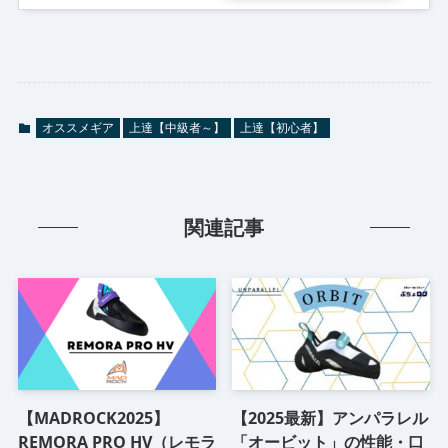
オススメギア
上達【中級者～】
上達【初心者】
関連記事
【MADROCK2025】
【2025最新】アンパラレル
REMORA PRO HV（レモラ
「オービット」の性能・口