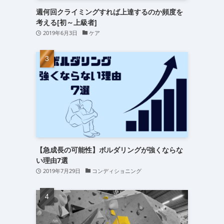
週何回クライミングすれば上達するのか頻度を
考える[初～上級者]
2019年6月3日
ケア
【急成長の可能性】ボルダリングが強くならな
い理由7選
2019年7月29日
コンディショニング