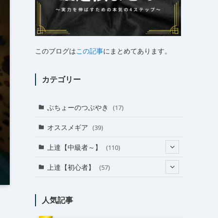
このブログは
この記事
にまとめてあります。
カテゴリー
ぶちょーのつぶやき
(17)
オススメギア
(39)
上達【中級者～】
(110)
(24)
上達【初心者】
(57)
(38)
(18)
人気記事
(31)
(27)