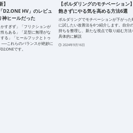
最新】
【ボルダリングのモチベーション
「D2.ONE HV」のレビュ
飽きずにやる気を高める方法6選
り神ヒールだった
ボルダリングでモチベーションが下がった
に試したい改善法を6つ紹介します。自分
らかすぎず」「フリクションが
持ちを整理し、新たな視点で取り組む方法
久性もある」「足型に無理がな
具体的に解説
トする」「ヒールフックとトゥ
 ──これらのバランスが絶妙に
2024年9月16日
2.ONEです。