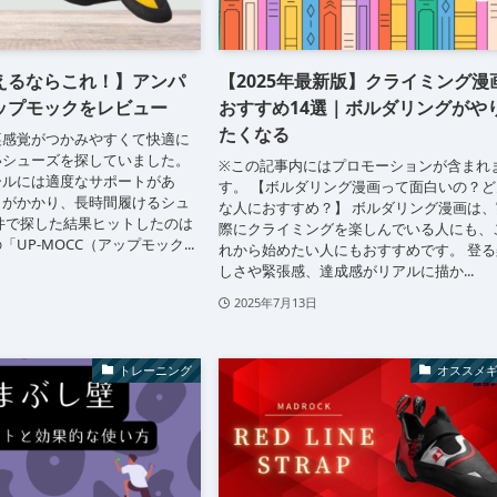
えるならこれ！】アンパ
【2025年最新版】クライミング漫
ップモックをレビュー
おすすめ14選｜ボルダリングがや
たくなる
裏感覚がつかみやすくて快適に
いシューズを探していました。
※この記事内にはプロモーションが含まれ
ールには適度なサポートがあ
す。 【ボルダリング漫画って面白いの？ど
クがかかり、長時間履けるシュ
な人におすすめ？】 ボルダリング漫画は、
件で探した結果ヒットしたのは
際にクライミングを楽しんでいる人にも、
UP-MOCC（アップモック...
れから始めたい人にもおすすめです。 登る
しさや緊張感、達成感がリアルに描か...
2025年7月13日
トレーニング
オススメ