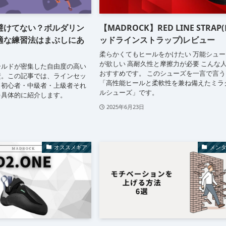
避けてない？ボルダリン
【MADROCK】RED LINE STRAP
適な練習法はまぶしにあ
ッドラインストラップ)レビュー
柔らかくてもヒールをかけたい 万能シュー
が欲しい 高耐久性と摩擦力が必要 こんな
ールドが密集した自由度の高い
おすすめです。 このシューズを一言で言う
壁。この記事では、ラインセッ
「高性能ヒールと柔軟性を兼ね備えたミラ
、初心者・中級者・上級者それ
ルシューズ」です。
を具体的に紹介します。
2025年6月23日
オススメギア
メン