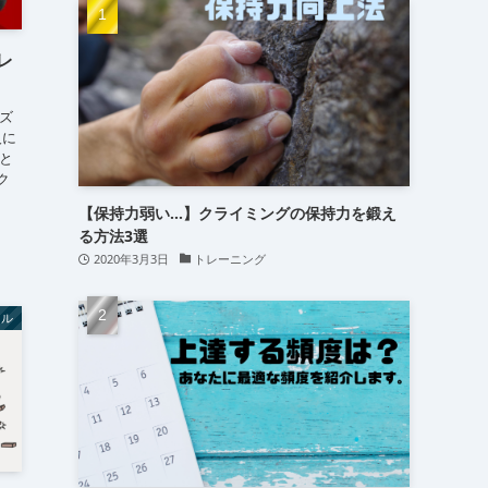
(15)
(16)
(24)
(レ
ズ
人に
と
ク
【保持力弱い…】クライミングの保持力を鍛え
る方法3選
2020年3月3日
トレーニング
タル