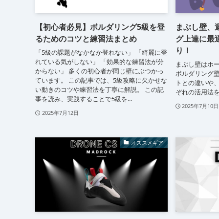
【初心者必見】ボルダリング5級を登
まぶし壁、
るためのコツと練習法まとめ
グ上達に最
り！
「5級の課題がなかなか登れない」 「綺麗に登
れている気がしない」 「効果的な練習法が分
まぶし壁はホ
からない」 多くの初心者が同じ壁にぶつかっ
ボルダリング
ています。 この記事では、5級攻略に欠かせな
トとの違いや
い動きのコツや練習法を丁寧に解説。 この記
ぞれの活用法
事を読み、実践することで5級を...
2025年7月10日
2025年7月12日
オススメギア