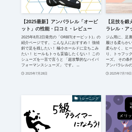
【2025最新】アンパラレル「オービ
【足技を鍛
ット」の性能・口コミ・レビュー
ラレル・ア
2025年8月2日発売の「ORBIT(オービット)」の
ジム用に、足
紹介ページです。 こんな人におすすめ！ 強傾
履ける柔らか
斜で足を残したい！ 極小ホールドに立ちこみ
柔らかく、ヒ
たい！ ヒールもトゥも妥協したくない！ この
り、トゥフッ
シューズを一言で言うと 「超攻撃的なハイパ
ーズ。 その条
フォーマンスシューズ」 です。 ...
アンパラレルの「
2025年7月28日
2025年7月19日
トレーニング