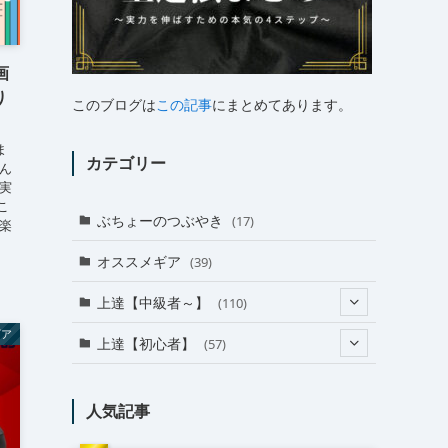
画
り
このブログは
この記事
にまとめてあります。
ま
カテゴリー
ん
実
こ
ぶちょーのつぶやき
(17)
楽
オススメギア
(39)
上達【中級者～】
(110)
ギア
(24)
上達【初心者】
(57)
(38)
(18)
人気記事
(31)
(27)