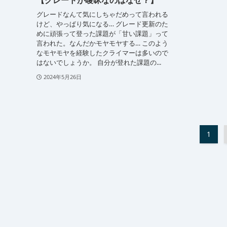
【グレードが曖昧なのはなぜ？】
グレードなんて気にしちゃだめって言われる
けど、やっぱり気になる… グレード更新のた
めに頑張って登った課題が「甘い課題」って
言われた。なんだかモヤモヤする… このよう
なモヤモヤを経験したクライマーは多いので
はないでしょうか。 自分が登れた課題の...
2024年5月26日
1