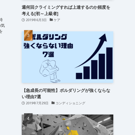
】
週何回クライミングすれば上達するのか頻度を
考える[初～上級者]
時
2019年6月3日
ケア
の気
を
【急成長の可能性】ボルダリングが強くならな
い理由7選
2019年7月29日
コンディショニング