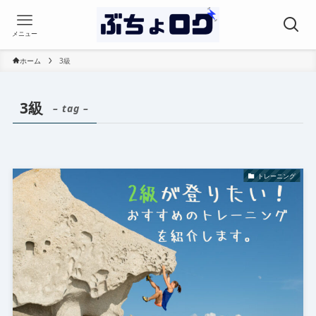
メニュー
ホーム
3級
3級
– tag –
トレーニング